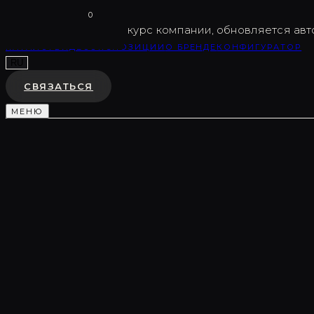
Vargov
®
Design
0
USD
82.5
Внутренний курс компании, обновляется авт
КАТАЛОГ
ВИДЕО
ЭКСПОЗИЦИИ
О БРЕНДЕ
КОНФИГУРАТОР
RU
СВЯЗАТЬСЯ
МЕНЮ