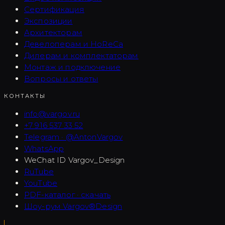
Сертификация
Экспозиции
Архитекторам
Девелоперам и HoReCa
Дилерам и комплектаторам
Монтаж и подключение
Вопросы и ответы
КОНТАКТЫ
info@vargov.ru
+7 916 537 33 52
Telegram · @AntonVargov
WhatsApp
WeChat ID
Vargov_Design
RuTube
YouTube
PDF-каталог · скачать
Шоу-рум Vargov®Design