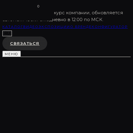
Vargov
®
Design
0
USD
82.5
Внутренний курс компании, обновляется
автоматически ежедневно в 12:00 по МСК.
КАТАЛОГ
ВИДЕО
ЭКСПОЗИЦИИ
О БРЕНДЕ
КОНФИГУРАТОР
RU
СВЯЗАТЬСЯ
МЕНЮ