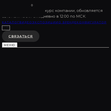
Vargov
®
Design
0
USD
82.5
Внутренний курс компании, обновляется
автоматически ежедневно в 12:00 по МСК.
КАТАЛОГ
ВИДЕО
ЭКСПОЗИЦИИ
О БРЕНДЕ
КОНФИГУРАТОР
RU
СВЯЗАТЬСЯ
МЕНЮ