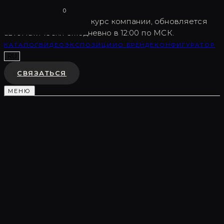
Vargov
®
Design
0
USD
82.5
Внутренний курс компании, обновляется
автоматически ежедневно в 12:00 по МСК.
КАТАЛОГ
ВИДЕО
ЭКСПОЗИЦИИ
О БРЕНДЕ
КОНФИГУРАТОР
RU
СВЯЗАТЬСЯ
МЕНЮ
Каталог
/
Световые композиции
/
LC0598
СВЕТОВАЯ КОМПОЗИЦИЯ
LC0598
♡
В ИЗБРАННОЕ