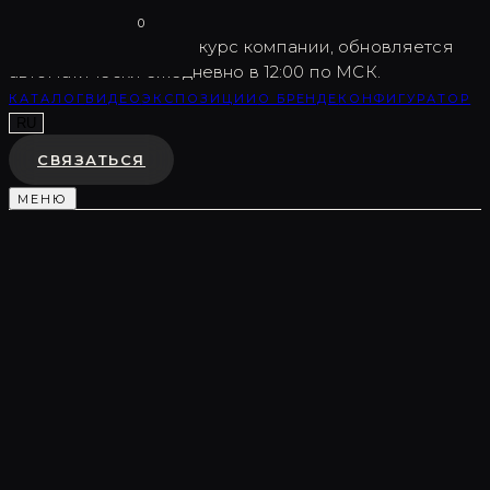
Vargov
®
Design
0
USD
82.5
Внутренний курс компании, обновляется
автоматически ежедневно в 12:00 по МСК.
КАТАЛОГ
ВИДЕО
ЭКСПОЗИЦИИ
О БРЕНДЕ
КОНФИГУРАТОР
RU
СВЯЗАТЬСЯ
МЕНЮ
Каталог
/
Световые композиции
/
LC0434
СВЕТОВАЯ КОМПОЗИЦИЯ
LC0434
♡
В ИЗБРАННОЕ