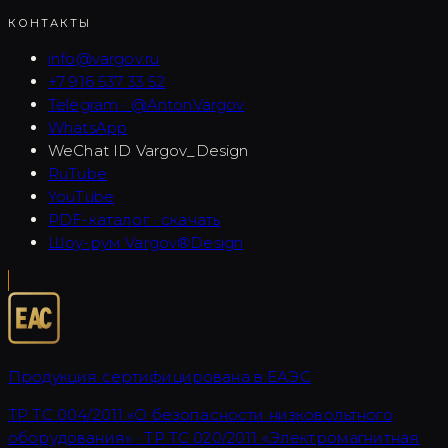
КОНТАКТЫ
info@vargov.ru
+7 916 537 33 52
Telegram · @AntonVargov
WhatsApp
WeChat ID
Vargov_Design
RuTube
YouTube
PDF-каталог · скачать
Шоу-рум Vargov®Design
Продукция сертифицирована в ЕАЭС
ТР ТС 004/2011 «О безопасности низковольтного
оборудования» · ТР ТС 020/2011 «Электромагнитная