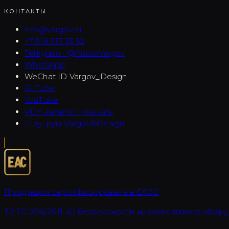
КОНТАКТЫ
info@vargov.ru
+7 916 537 33 52
Telegram · @AntonVargov
WhatsApp
WeChat ID
Vargov_Design
RuTube
YouTube
PDF-каталог · скачать
Шоу-рум Vargov®Design
Продукция сертифицирована в ЕАЭС
ТР ТС 004/2011 «О безопасности низковольтного обору