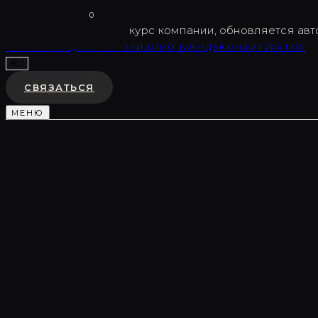
Vargov
®
Design
0
USD
82.5
Внутренний курс компании, обновляется авт
КАТАЛОГ
ВИДЕО
ЭКСПОЗИЦИИ
О БРЕНДЕ
КОНФИГУРАТОР
RU
СВЯЗАТЬСЯ
МЕНЮ
Каталог
/
Световые композиции
/
LC0415
СВЕТОВАЯ КОМПОЗИЦИЯ
LC0415
♡
В ИЗБРАННОЕ