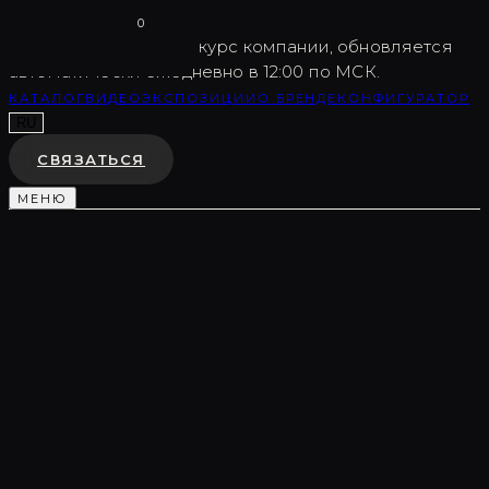
Vargov
®
Design
0
USD
82.5
Внутренний курс компании, обновляется
автоматически ежедневно в 12:00 по МСК.
КАТАЛОГ
ВИДЕО
ЭКСПОЗИЦИИ
О БРЕНДЕ
КОНФИГУРАТОР
RU
СВЯЗАТЬСЯ
МЕНЮ
Каталог
/
Декоративные композиции
/
LC0015
ДЕКОРАТИВНАЯ КОМПОЗИЦИЯ
LC0015
♡
В ИЗБРАННОЕ