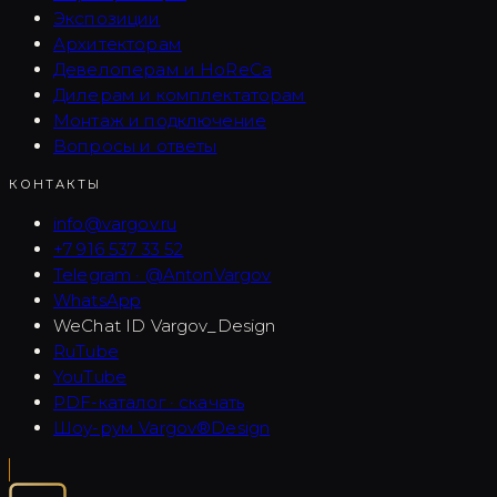
Экспозиции
Архитекторам
Девелоперам и HoReCa
Дилерам и комплектаторам
Монтаж и подключение
Вопросы и ответы
КОНТАКТЫ
info@vargov.ru
+7 916 537 33 52
Telegram · @AntonVargov
WhatsApp
WeChat ID
Vargov_Design
RuTube
YouTube
PDF-каталог · скачать
Шоу-рум Vargov®Design