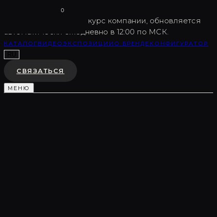
Vargov
®
Design
0
USD
82.5
Внутренний курс компании, обновляется
автоматически ежедневно в 12:00 по МСК.
КАТАЛОГ
ВИДЕО
ЭКСПОЗИЦИИ
О БРЕНДЕ
КОНФИГУРАТОР
RU
СВЯЗАТЬСЯ
МЕНЮ
Каталог
/
Декоративные композиции
/
LC0108
ДЕКОРАТИВНАЯ КОМПОЗИЦИЯ
LC0108
♡
В ИЗБРАННОЕ