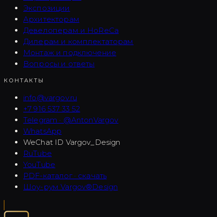
Экспозиции
Архитекторам
Девелоперам и HoReCa
Дилерам и комплектаторам
Монтаж и подключение
Вопросы и ответы
КОНТАКТЫ
info@vargov.ru
+7 916 537 33 52
Telegram · @AntonVargov
WhatsApp
WeChat ID
Vargov_Design
RuTube
YouTube
PDF-каталог · скачать
Шоу-рум Vargov®Design