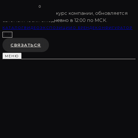
Vargov
®
Design
0
USD
82.5
Внутренний курс компании, обновляется
автоматически ежедневно в 12:00 по МСК.
КАТАЛОГ
ВИДЕО
ЭКСПОЗИЦИИ
О БРЕНДЕ
КОНФИГУРАТОР
RU
СВЯЗАТЬСЯ
МЕНЮ