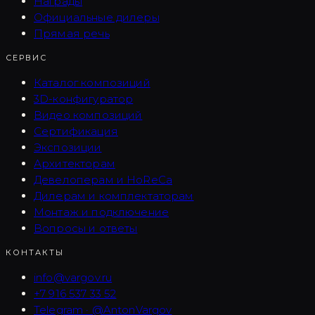
Награды
Официальные дилеры
Прямая речь
СЕРВИС
Каталог композиций
3D-конфигуратор
Видео композиций
Сертификация
Экспозиции
Архитекторам
Девелоперам и HoReCa
Дилерам и комплектаторам
Монтаж и подключение
Вопросы и ответы
КОНТАКТЫ
info@vargov.ru
+7 916 537 33 52
Telegram · @AntonVargov