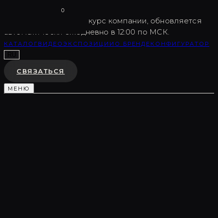
Vargov
®
Design
0
USD
82.5
Внутренний курс компании, обновляется
автоматически ежедневно в 12:00 по МСК.
КАТАЛОГ
ВИДЕО
ЭКСПОЗИЦИИ
О БРЕНДЕ
КОНФИГУРАТОР
RU
СВЯЗАТЬСЯ
МЕНЮ