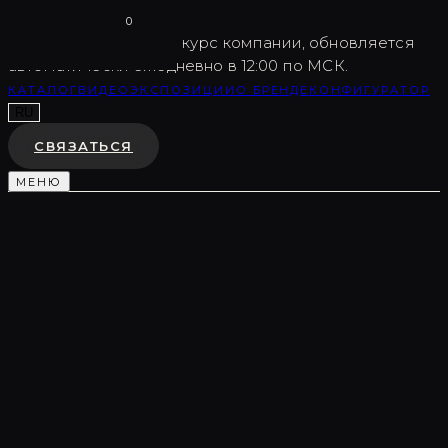
Vargov
®
Design
0
USD
82.5
Внутренний курс компании, обновляется
автоматически ежедневно в 12:00 по МСК.
КАТАЛОГ
ВИДЕО
ЭКСПОЗИЦИИ
О БРЕНДЕ
КОНФИГУРАТОР
RU
СВЯЗАТЬСЯ
МЕНЮ
Каталог
/
Скульптурные композиции
/
LC0053
ДЕКОРАТИВНАЯ КОМПОЗИЦИЯ
LC0053
♡
В ИЗБРАННОЕ