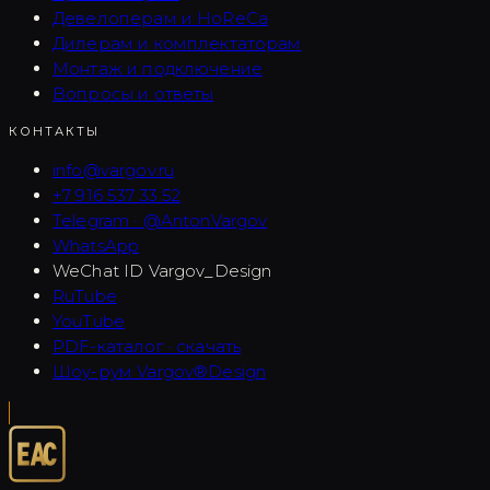
Девелоперам и HoReCa
Дилерам и комплектаторам
Монтаж и подключение
Вопросы и ответы
КОНТАКТЫ
info@vargov.ru
+7 916 537 33 52
Telegram · @AntonVargov
WhatsApp
WeChat ID
Vargov_Design
RuTube
YouTube
PDF-каталог · скачать
Шоу-рум Vargov®Design