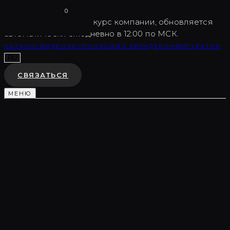
Vargov
®
Design
0
USD
82.5
Внутренний курс компании, обновляется
автоматически ежедневно в 12:00 по МСК.
КАТАЛОГ
ВИДЕО
ЭКСПОЗИЦИИ
О БРЕНДЕ
КОНФИГУРАТОР
RU
СВЯЗАТЬСЯ
МЕНЮ
Каталог
/
Скульптурные композиции
/
LC0150
ДЕКОРАТИВНАЯ КОМПОЗИЦИЯ
LC0150
♡
В ИЗБРАННОЕ