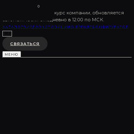
Vargov
®
Design
0
USD
82.5
Внутренний курс компании, обновляется
автоматически ежедневно в 12:00 по МСК.
КАТАЛОГ
ВИДЕО
ЭКСПОЗИЦИИ
О БРЕНДЕ
КОНФИГУРАТОР
RU
СВЯЗАТЬСЯ
МЕНЮ
Каталог
/
Световые композиции
/
LC0480
СВЕТОВАЯ КОМПОЗИЦИЯ
LC0480
♡
В ИЗБРАННОЕ