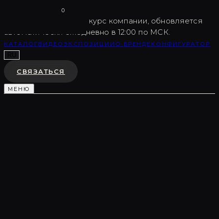
Vargov
®
Design
0
USD
82.5
Внутренний курс компании, обновляется
автоматически ежедневно в 12:00 по МСК.
КАТАЛОГ
ВИДЕО
ЭКСПОЗИЦИИ
О БРЕНДЕ
КОНФИГУРАТОР
RU
СВЯЗАТЬСЯ
МЕНЮ
Каталог
/
Световые композиции
/
LC0057
СВЕТОВАЯ КОМПОЗИЦИЯ
LC0057
♡
В ИЗБРАННОЕ