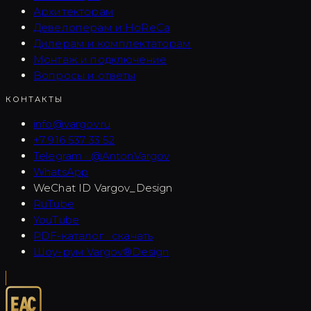
Архитекторам
Девелоперам и HoReCa
Дилерам и комплектаторам
Монтаж и подключение
Вопросы и ответы
КОНТАКТЫ
info@vargov.ru
+7 916 537 33 52
Telegram · @AntonVargov
WhatsApp
WeChat ID
Vargov_Design
RuTube
YouTube
PDF-каталог · скачать
Шоу-рум Vargov®Design