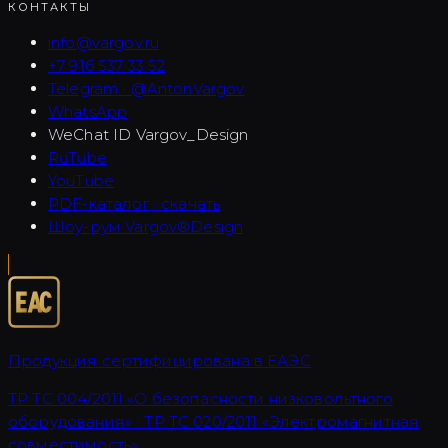
КОНТАКТЫ
info@vargov.ru
+7 916 537 33 52
Telegram · @AntonVargov
WhatsApp
WeChat ID
Vargov_Design
RuTube
YouTube
PDF-каталог · скачать
Шоу-рум Vargov®Design
Продукция сертифицирована в ЕАЭС
ТР ТС 004/2011 «О безопасности низковольтного
оборудования» · ТР ТС 020/2011 «Электромагнитная
совместимость»