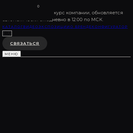
Vargov
®
Design
0
USD
82.5
Внутренний курс компании, обновляется
автоматически ежедневно в 12:00 по МСК.
КАТАЛОГ
ВИДЕО
ЭКСПОЗИЦИИ
О БРЕНДЕ
КОНФИГУРАТОР
RU
СВЯЗАТЬСЯ
МЕНЮ
Каталог
/
Световые композиции
/
LC0383
СВЕТОВАЯ КОМПОЗИЦИЯ
LC0383
♡
В ИЗБРАННОЕ