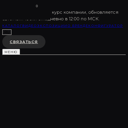
Vargov
®
Design
0
USD
82.5
Внутренний курс компании, обновляется
автоматически ежедневно в 12:00 по МСК.
КАТАЛОГ
ВИДЕО
ЭКСПОЗИЦИИ
О БРЕНДЕ
КОНФИГУРАТОР
RU
СВЯЗАТЬСЯ
МЕНЮ
Каталог
/
Световые композиции
/
LC0447
СВЕТОВАЯ КОМПОЗИЦИЯ
LC0447
♡
В ИЗБРАННОЕ