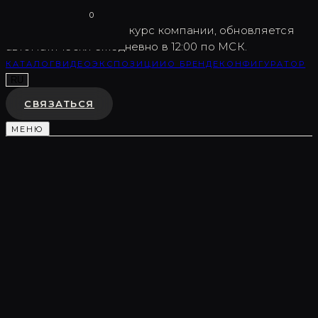
Vargov
®
Design
0
USD
82.5
Внутренний курс компании, обновляется
автоматически ежедневно в 12:00 по МСК.
КАТАЛОГ
ВИДЕО
ЭКСПОЗИЦИИ
О БРЕНДЕ
КОНФИГУРАТОР
RU
СВЯЗАТЬСЯ
МЕНЮ
Каталог
/
Световые композиции
/
LC0427
СВЕТОВАЯ КОМПОЗИЦИЯ
LC0427
♡
В ИЗБРАННОЕ