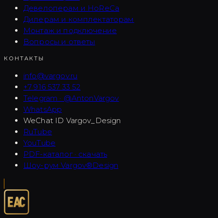
Девелоперам и HoReCa
Дилерам и комплектаторам
Монтаж и подключение
Вопросы и ответы
КОНТАКТЫ
info@vargov.ru
+7 916 537 33 52
Telegram · @AntonVargov
WhatsApp
WeChat ID
Vargov_Design
RuTube
YouTube
PDF-каталог · скачать
Шоу-рум Vargov®Design