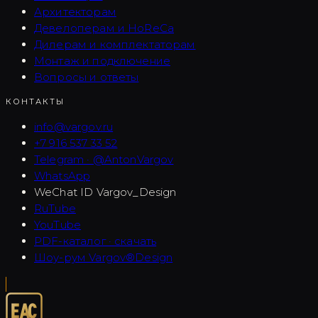
Архитекторам
Девелоперам и HoReCa
Дилерам и комплектаторам
Монтаж и подключение
Вопросы и ответы
КОНТАКТЫ
info@vargov.ru
+7 916 537 33 52
Telegram · @AntonVargov
WhatsApp
WeChat ID
Vargov_Design
RuTube
YouTube
PDF-каталог · скачать
Шоу-рум Vargov®Design