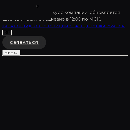
Vargov
®
Design
0
USD
82.5
Внутренний курс компании, обновляется
автоматически ежедневно в 12:00 по МСК.
КАТАЛОГ
ВИДЕО
ЭКСПОЗИЦИИ
О БРЕНДЕ
КОНФИГУРАТОР
RU
СВЯЗАТЬСЯ
МЕНЮ
Каталог
/
Световые композиции
/
LC0395
СВЕТОВАЯ КОМПОЗИЦИЯ
LC0395
♡
В ИЗБРАННОЕ