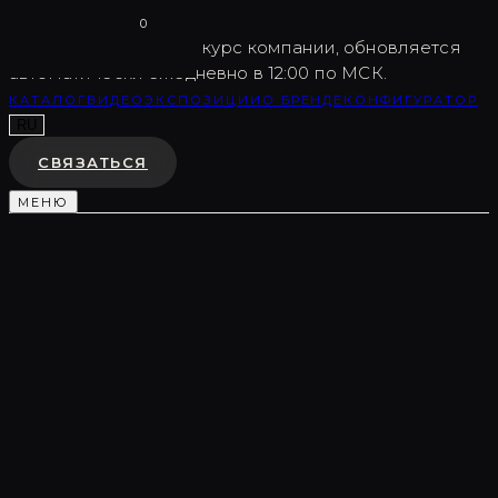
Vargov
®
Design
0
USD
82.5
Внутренний курс компании, обновляется
автоматически ежедневно в 12:00 по МСК.
КАТАЛОГ
ВИДЕО
ЭКСПОЗИЦИИ
О БРЕНДЕ
КОНФИГУРАТОР
RU
СВЯЗАТЬСЯ
МЕНЮ
Каталог
/
Торшеры и арт-объекты
/
LC0196
ТОРШЕР
LC0196
♡
В ИЗБРАННОЕ