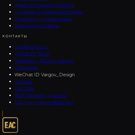
Девелоперам и HoReCa
Дилерам и комплектаторам
Монтаж и подключение
Вопросы и ответы
КОНТАКТЫ
info@vargov.ru
+7 916 537 33 52
Telegram · @AntonVargov
WhatsApp
WeChat ID
Vargov_Design
RuTube
YouTube
PDF-каталог · скачать
Шоу-рум Vargov®Design