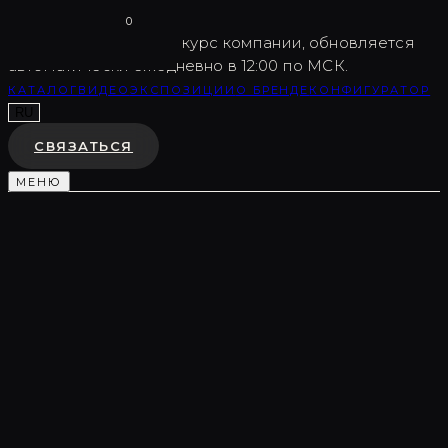
Vargov
®
Design
0
USD
82.5
Внутренний курс компании, обновляется
автоматически ежедневно в 12:00 по МСК.
КАТАЛОГ
ВИДЕО
ЭКСПОЗИЦИИ
О БРЕНДЕ
КОНФИГУРАТОР
RU
СВЯЗАТЬСЯ
МЕНЮ
Каталог
/
Торшеры и арт-объекты
/
LC0377
ТОРШЕР
LC0377
♡
В ИЗБРАННОЕ