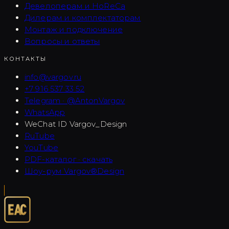
Девелоперам и HoReCa
Дилерам и комплектаторам
Монтаж и подключение
Вопросы и ответы
КОНТАКТЫ
info@vargov.ru
+7 916 537 33 52
Telegram · @AntonVargov
WhatsApp
WeChat ID
Vargov_Design
RuTube
YouTube
PDF-каталог · скачать
Шоу-рум Vargov®Design