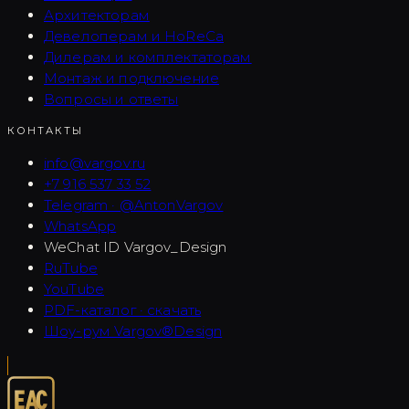
Архитекторам
Девелоперам и HoReCa
Дилерам и комплектаторам
Монтаж и подключение
Вопросы и ответы
КОНТАКТЫ
info@vargov.ru
+7 916 537 33 52
Telegram · @AntonVargov
WhatsApp
WeChat ID
Vargov_Design
RuTube
YouTube
PDF-каталог · скачать
Шоу-рум Vargov®Design