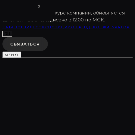
Vargov
®
Design
0
USD
82.5
Внутренний курс компании, обновляется
автоматически ежедневно в 12:00 по МСК.
КАТАЛОГ
ВИДЕО
ЭКСПОЗИЦИИ
О БРЕНДЕ
КОНФИГУРАТОР
RU
СВЯЗАТЬСЯ
МЕНЮ
Каталог
/
Торшеры и арт-объекты
/
LC0200
ТОРШЕР
LC0200
♡
В ИЗБРАННОЕ