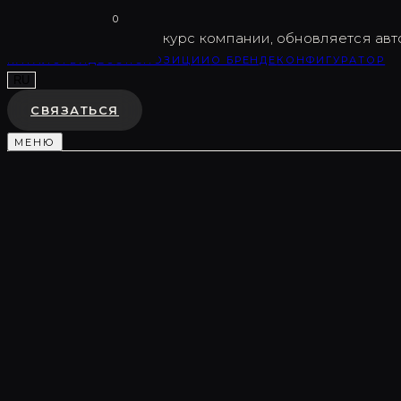
Vargov
®
Design
0
USD
82.5
Внутренний курс компании, обновляется авт
КАТАЛОГ
ВИДЕО
ЭКСПОЗИЦИИ
О БРЕНДЕ
КОНФИГУРАТОР
RU
СВЯЗАТЬСЯ
МЕНЮ
Каталог
/
Декоративные композиции
/
LC0005
ДЕКОРАТИВНАЯ КОМПОЗИЦИЯ
LC0005
♡
В ИЗБРАННОЕ