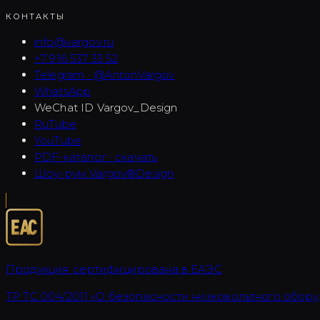
КОНТАКТЫ
info@vargov.ru
+7 916 537 33 52
Telegram · @AntonVargov
WhatsApp
WeChat ID
Vargov_Design
RuTube
YouTube
PDF-каталог · скачать
Шоу-рум Vargov®Design
Продукция сертифицирована в ЕАЭС
ТР ТС 004/2011 «О безопасности низковольтного обору