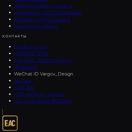
Девелоперам и HoReCa
Дилерам и комплектаторам
Монтаж и подключение
Вопросы и ответы
КОНТАКТЫ
info@vargov.ru
+7 916 537 33 52
Telegram · @AntonVargov
WhatsApp
WeChat ID
Vargov_Design
RuTube
YouTube
PDF-каталог · скачать
Шоу-рум Vargov®Design