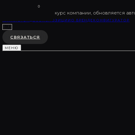
Vargov
®
Design
0
USD
82.5
Внутренний курс компании, обновляется авт
КАТАЛОГ
ВИДЕО
ЭКСПОЗИЦИИ
О БРЕНДЕ
КОНФИГУРАТОР
RU
СВЯЗАТЬСЯ
МЕНЮ
Каталог
/
Декоративные композиции
/
LC0037
ДЕКОРАТИВНАЯ КОМПОЗИЦИЯ
LC0037
♡
В ИЗБРАННОЕ