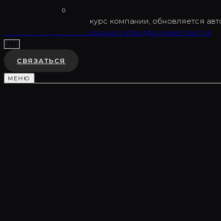
Vargov
®
Design
0
USD
82.5
Внутренний курс компании, обновляется авт
КАТАЛОГ
ВИДЕО
ЭКСПОЗИЦИИ
О БРЕНДЕ
КОНФИГУРАТОР
RU
СВЯЗАТЬСЯ
МЕНЮ
Каталог
/
Скульптурные композиции
/
LC0162
НАСТЕННАЯ КОМПОЗИЦИЯ
LC0162
♡
В ИЗБРАННОЕ