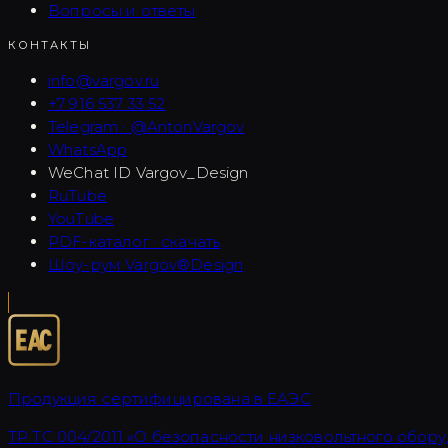
Вопросы и ответы
КОНТАКТЫ
info@vargov.ru
+7 916 537 33 52
Telegram · @AntonVargov
WhatsApp
WeChat ID
Vargov_Design
RuTube
YouTube
PDF-каталог · скачать
Шоу-рум Vargov®Design
Продукция сертифицирована в ЕАЭС
ТР ТС 004/2011 «О безопасности низковольтного обору